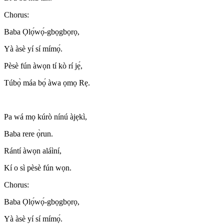
Chorus:
Baba Ọlọ́wọ́-gbọgbọrọ,
Yà àsè yí sí mímọ́.
Pèsè fún àwọn tí kò rí jẹ́,
Túbọ̀ máa bọ́ àwa ọmọ Rẹ.
Pa wá mọ kúrò nínú àjẹkì,
Baba rere ọ̀run.
Rántí àwọn aláìní,
Kí o sì pèsè fún wọn.
Chorus:
Baba Ọlọ́wọ́-gbọgbọrọ,
Yà àsè yí sí mímọ́.