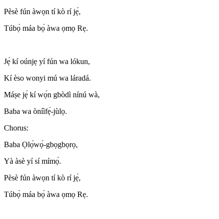
Pèsè fún àwọn tí kò rí jẹ́,
Túbọ̀ máa bọ́ àwa ọmọ Rẹ.
Jẹ́ kí oúnjẹ yí fún wa lókun,
Kí èso wonyi mú wa láradá.
Máṣe jẹ́ kí wọ́n gbòdì nínú wà,
Baba wa òníìfẹ́-jùlọ.
Chorus:
Baba Ọlọ́wọ́-gbọgbọrọ,
Yà àsè yí sí mímọ́.
Pèsè fún àwọn tí kò rí jẹ́,
Túbọ̀ máa bọ́ àwa ọmọ Rẹ.