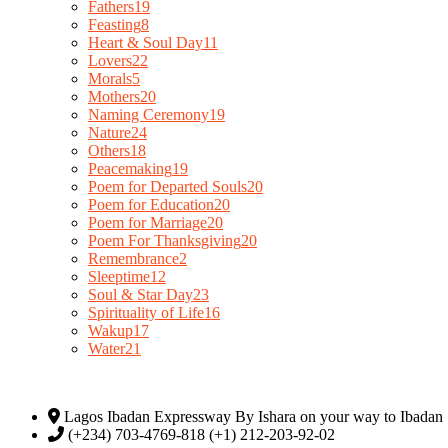
Fathers
19
Feasting
8
Heart & Soul Day
11
Lovers
22
Morals
5
Mothers
20
Naming Ceremony
19
Nature
24
Others
18
Peacemaking
19
Poem for Departed Souls
20
Poem for Education
20
Poem for Marriage
20
Poem For Thanksgiving
20
Remembrance
2
Sleeptime
12
Soul & Star Day
23
Spirituality of Life
16
Wakup
17
Water
21
Lagos Ibadan Expressway By Ishara on your way to Ibadan
(+234) 703-4769-818 (+1) 212-203-92-02