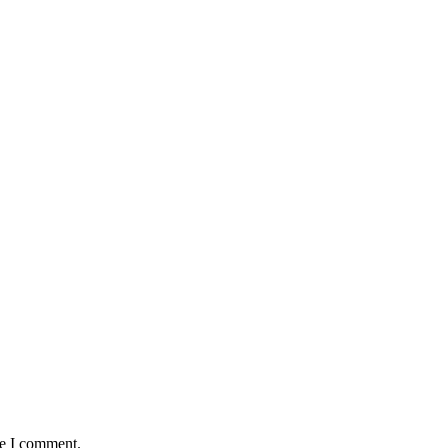
me I comment.