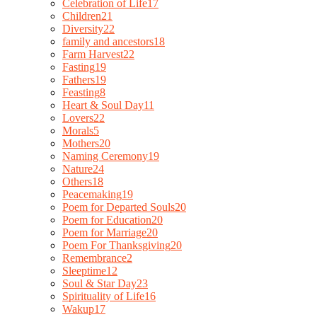
Celebration of Life
17
Children
21
Diversity
22
family and ancestors
18
Farm Harvest
22
Fasting
19
Fathers
19
Feasting
8
Heart & Soul Day
11
Lovers
22
Morals
5
Mothers
20
Naming Ceremony
19
Nature
24
Others
18
Peacemaking
19
Poem for Departed Souls
20
Poem for Education
20
Poem for Marriage
20
Poem For Thanksgiving
20
Remembrance
2
Sleeptime
12
Soul & Star Day
23
Spirituality of Life
16
Wakup
17