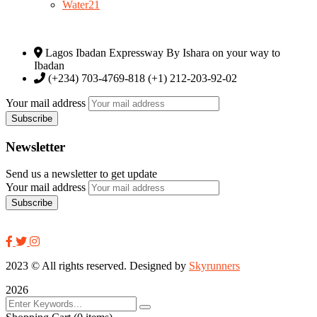
Water
21
Lagos Ibadan Expressway By Ishara on your way to
Ibadan
(+234) 703-4769-818 (+1) 212-203-92-02
Your mail address
Newsletter
Send us a newsletter to get update
Your mail address
2023
© All rights reserved. Designed by
Skyrunners
2026