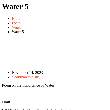
Water 5
Home
Poem
Water
Water 5
November 14, 2023
eledumareministry
Poem on the Importance of Water
Omi!